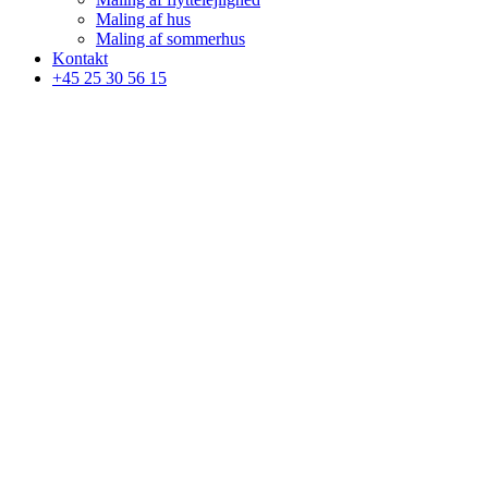
Maling af hus
Maling af sommerhus
Kontakt
+45 25 30 56 15
Velkommen tll
Twins Malerfirma ApS
- dobbelt så godt