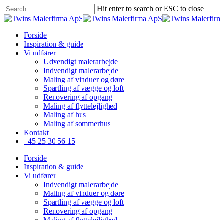
Skip
Hit enter to search or ESC to close
to
Close
main
Search
content
Menu
Forside
Inspiration & guide
Vi udfører
Udvendigt malerarbejde
Indvendigt malerarbejde
Maling af vinduer og døre
Spartling af vægge og loft
Renovering af opgang
Maling af flyttelejlighed
Maling af hus
Maling af sommerhus
Kontakt
+45 25 30 56 15
Forside
Inspiration & guide
Vi udfører
Indvendigt malerarbejde
Maling af vinduer og døre
Spartling af vægge og loft
Renovering af opgang
Maling af flyttelejlighed