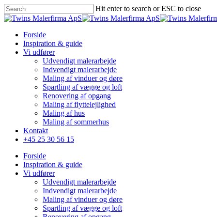
Skip
Hit enter to search or ESC to close
to
Close
main
Search
content
Menu
Forside
Inspiration & guide
Vi udfører
Udvendigt malerarbejde
Indvendigt malerarbejde
Maling af vinduer og døre
Spartling af vægge og loft
Renovering af opgang
Maling af flyttelejlighed
Maling af hus
Maling af sommerhus
Kontakt
+45 25 30 56 15
Forside
Inspiration & guide
Vi udfører
Udvendigt malerarbejde
Indvendigt malerarbejde
Maling af vinduer og døre
Spartling af vægge og loft
Renovering af opgang