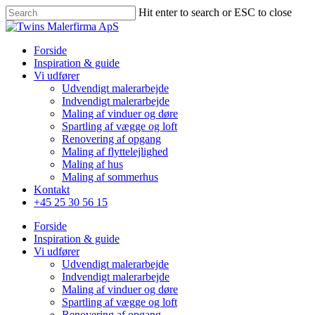
Skip
Hit enter to search or ESC to close
to
Close
main
Search
content
Menu
Forside
Inspiration & guide
Vi udfører
Udvendigt malerarbejde
Indvendigt malerarbejde
Maling af vinduer og døre
Spartling af vægge og loft
Renovering af opgang
Maling af flyttelejlighed
Maling af hus
Maling af sommerhus
Kontakt
+45 25 30 56 15
Forside
Inspiration & guide
Vi udfører
Udvendigt malerarbejde
Indvendigt malerarbejde
Maling af vinduer og døre
Spartling af vægge og loft
Renovering af opgang