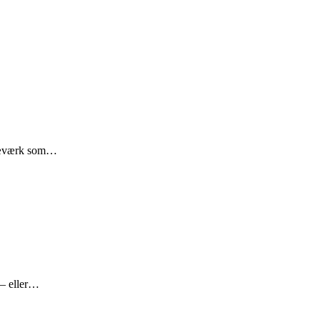
 træværk som…
 – eller…