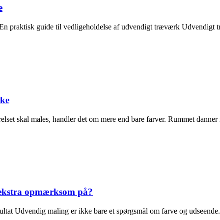
e
 En praktisk guide til vedligeholdelse af udvendigt træværk Udvendigt
nke
elset skal males, handler det om mere end bare farver. Rummet dann
e ekstra opmærksom på?
esultat Udvendig maling er ikke bare et spørgsmål om farve og udseende