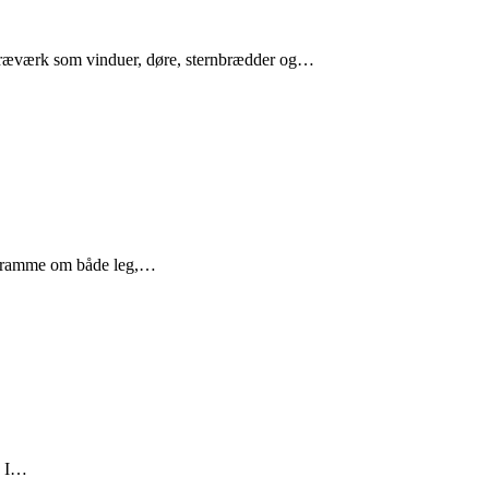
 træværk som vinduer, døre, sternbrædder og…
er ramme om både leg,…
. I…