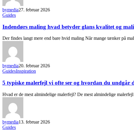
bymedia
27. februar 2026
Guides
Indendørs maling hvad betyder glans kvalitet og mali
Der findes langt mere end bare hvid maling Når mange tænker på malin
bymedia
20. februar 2026
Guides
Inspiration
5 typiske malerfejl vi ofte ser og hvordan du undgår
Hvad er de mest almindelige malerfejl? De mest almindelige malerfejl 
bymedia
13. februar 2026
Guides