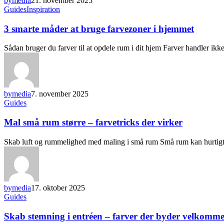
bymedia
21. november 2025
Guides
Inspiration
3 smarte måder at bruge farvezoner i hjemmet
Sådan bruger du farver til at opdele rum i dit hjem Farver handler i
bymedia
7. november 2025
Guides
Mal små rum større – farvetricks der virker
Skab luft og rummelighed med maling i små rum Små rum kan hurtigt 
bymedia
17. oktober 2025
Guides
Skab stemning i entréen – farver der byder velkomm