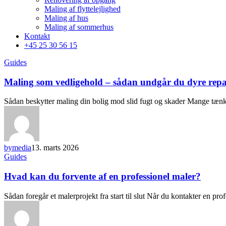
Maling af flyttelejlighed
Maling af hus
Maling af sommerhus
Kontakt
+45 25 30 56 15
Guides
Maling som vedligehold – sådan undgår du dyre repa
Sådan beskytter maling din bolig mod slid fugt og skader Mange tænk
bymedia
13. marts 2026
Guides
Hvad kan du forvente af en professionel maler?
Sådan foregår et malerprojekt fra start til slut Når du kontakter en pr