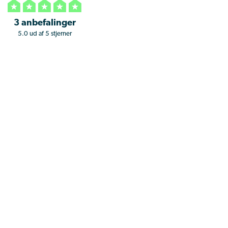
3 anbefalinger
5.0 ud af 5 stjerner
© 2026 Twins Malerfirma ApS. Udviklet af
Boost Online™
Få et uforpligtende tilbud