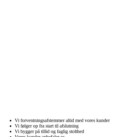
Velkommen tll
Twins Malerfirma ApS
- dobbelt så godt
Vi forventningsafstemmer altid med vores kunder
Vi følger op fra start til afslutning
Vi bygger på tillid og faglig stolthed
Vores kunder anbefaler os