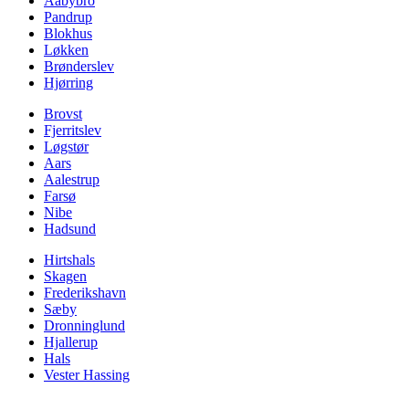
Aabybro
Pandrup
Blokhus
Løkken
Brønderslev
Hjørring
Brovst
Fjerritslev
Løgstør
Aars
Aalestrup
Farsø
Nibe
Hadsund
Hirtshals
Skagen
Frederikshavn
Sæby
Dronninglund
Hjallerup
Hals
Vester Hassing