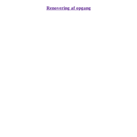
Renovering af opgang
Følg os på Facebook &
Instagram
Anmeldelser