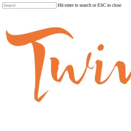
Skip
Hit enter to search or ESC to close
to
Close
main
Search
content