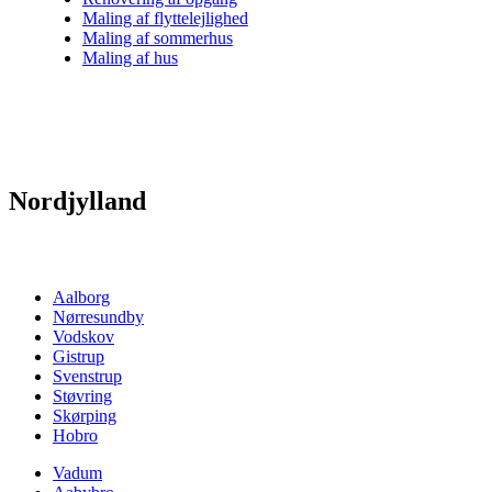
Maling af flyttelejlighed
Maling af sommerhus
Maling af hus
Nordjylland
Aalborg
Nørresundby
Vodskov
Gistrup
Svenstrup
Støvring
Skørping
Hobro
Vadum