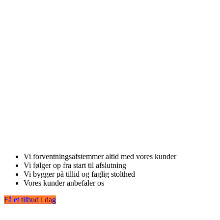
Skal vi hjælpe dig med dit næste
projekt?
Vi forventningsafstemmer altid med vores kunder
Vi følger op fra start til afslutning
Vi bygger på tillid og faglig stolthed
Vores kunder anbefaler os
Få et tilbud i dag