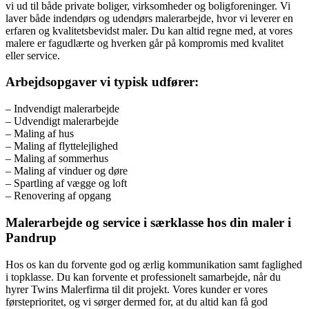
vi ud til både private boliger, virksomheder og boligforeninger. Vi
laver både indendørs og udendørs malerarbejde, hvor vi leverer en
erfaren og kvalitetsbevidst maler. Du kan altid regne med, at vores
malere er fagudlærte og hverken går på kompromis med kvalitet
eller service.
Arbejdsopgaver vi typisk udfører:
– Indvendigt malerarbejde
– Udvendigt malerarbejde
– Maling af hus
– Maling af flyttelejlighed
– Maling af sommerhus
– Maling af vinduer og døre
– Spartling af vægge og loft
– Renovering af opgang
Malerarbejde og service i særklasse hos din maler i
Pandrup
Hos os kan du forvente god og ærlig kommunikation samt faglighed
i topklasse. Du kan forvente et professionelt samarbejde, når du
hyrer Twins Malerfirma til dit projekt. Vores kunder er vores
førsteprioritet, og vi sørger dermed for, at du altid kan få god