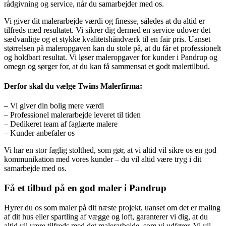
rådgivning og service, når du samarbejder med os.
Vi giver dit malerarbejde værdi og finesse, således at du altid er
tilfreds med resultatet. Vi sikrer dig dermed en service udover det
sædvanlige og et stykke kvalitetshåndværk til en fair pris. Uanset
størrelsen på maleropgaven kan du stole på, at du får et professionelt
og holdbart resultat. Vi løser maleropgaver for kunder i Pandrup og
omegn og sørger for, at du kan få sammensat et godt malertilbud.
Derfor skal du vælge Twins Malerfirma:
– Vi giver din bolig mere værdi
– Professionel malerarbejde leveret til tiden
– Dedikeret team af faglærte malere
– Kunder anbefaler os
Vi har en stor faglig stolthed, som gør, at vi altid vil sikre os en god
kommunikation med vores kunder – du vil altid være tryg i dit
samarbejde med os.
Få et tilbud på en god maler i Pandrup
Hyrer du os som maler på dit næste projekt, uanset om det er maling
af dit hus eller spartling af vægge og loft, garanterer vi dig, at du
altid vil være tilfreds med det malerarbejde, som vi udfører. Vi vil