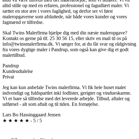
altid stille op med en erfaren, professionel og fagudlært maler. Vi
sætter en stor ære i vores faglighed, og derfor ser vi først
maleropgaverne som afsluttede, når både vores kunder og vores
fagmænd er tilfredse.
Skal Twins Malerfirma hjælpe dig med din næste maleropgave?
Kontakt os gerne på tlf. 25 30 56 15, eller skriv en mail til os på
info@twinsmalerfirma.dk. Vi sørger for, at du får svar og rådgivning
fra vores dygtige maler i Pandrup, som også kan give dig et godt
malertilbud.
Pandrup
Kundeudtalelse
Privat
Jeg kan kun anbefale Twins malerfirma. Vi fik hele huset malet
indvendigt og fuldspartlet inkl fodlister, gerigter og vindueskarme.
Vi er bare så tilfredse med det leverede arbejde. Tilbud, aftaler og
udførsel - alt som aftalt og til tiden. En fornøjelse.
Lars Bo Hassinggaard Jensen
★
★
★
★
★
-
5
/
5