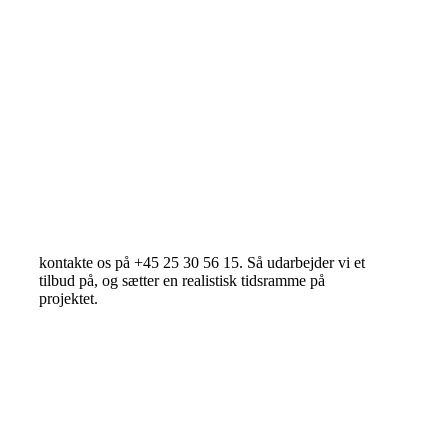
Twins Malerfirma ApS
- dobbelt så godt
kontakte os på +45 25 30 56 15. Så udarbejder vi et
tilbud på, og sætter en realistisk tidsramme på
projektet.