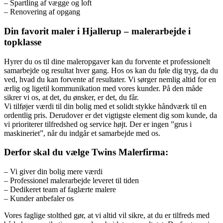
– Spartling af vægge og loft
– Renovering af opgang
Din favorit maler i Hjallerup – malerarbejde i
topklasse
Hyrer du os til dine maleropgaver kan du forvente et professionelt
samarbejde og resultat hver gang. Hos os kan du føle dig tryg, da du
ved, hvad du kan forvente af resultater. Vi sørger nemlig altid for en
ærlig og ligetil kommunikation med vores kunder. På den måde
sikrer vi os, at det, du ønsker, er det, du får.
Vi tilføjer værdi til din bolig med et solidt stykke håndværk til en
ordentlig pris. Derudover er det vigtigste element dig som kunde, da
vi prioriterer tilfredshed og service højt. Der er ingen ”grus i
maskineriet”, når du indgår et samarbejde med os.
Derfor skal du vælge Twins Malerfirma:
– Vi giver din bolig mere værdi
– Professionel malerarbejde leveret til tiden
– Dedikeret team af faglærte malere
– Kunder anbefaler os
Vores faglige stolthed gør, at vi altid vil sikre, at du er tilfreds med