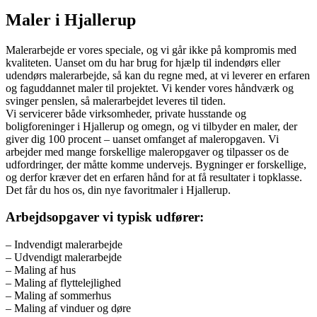
Maler i Hjallerup
Malerarbejde er vores speciale, og vi går ikke på kompromis med
kvaliteten. Uanset om du har brug for hjælp til indendørs eller
udendørs malerarbejde, så kan du regne med, at vi leverer en erfaren
og faguddannet maler til projektet. Vi kender vores håndværk og
svinger penslen, så malerarbejdet leveres til tiden.
Vi servicerer både virksomheder, private husstande og
boligforeninger i Hjallerup og omegn, og vi tilbyder en maler, der
giver dig 100 procent – uanset omfanget af maleropgaven. Vi
arbejder med mange forskellige maleropgaver og tilpasser os de
udfordringer, der måtte komme undervejs. Bygninger er forskellige,
og derfor kræver det en erfaren hånd for at få resultater i topklasse.
Det får du hos os, din nye favoritmaler i Hjallerup.
Arbejdsopgaver vi typisk udfører:
– Indvendigt malerarbejde
– Udvendigt malerarbejde
– Maling af hus
– Maling af flyttelejlighed
– Maling af sommerhus
– Maling af vinduer og døre