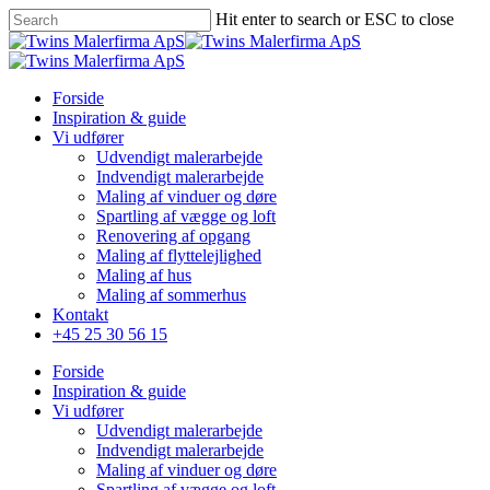
Skip
Hit enter to search or ESC to close
to
Close
main
Search
content
Menu
Forside
Inspiration & guide
Vi udfører
Udvendigt malerarbejde
Indvendigt malerarbejde
Maling af vinduer og døre
Spartling af vægge og loft
Renovering af opgang
Maling af flyttelejlighed
Maling af hus
Maling af sommerhus
Kontakt
+45 25 30 56 15
Forside
Inspiration & guide
Vi udfører
Udvendigt malerarbejde
Indvendigt malerarbejde
Maling af vinduer og døre
Spartling af vægge og loft