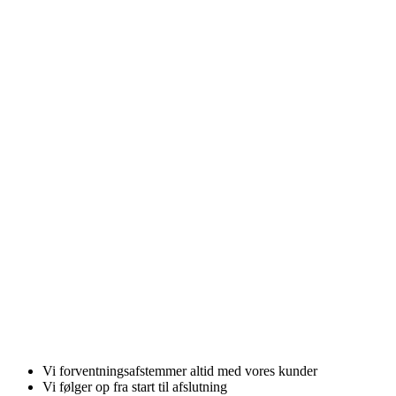
Skal vi hjælpe dig med dit næste
projekt?
Vi forventningsafstemmer altid med vores kunder
Vi følger op fra start til afslutning