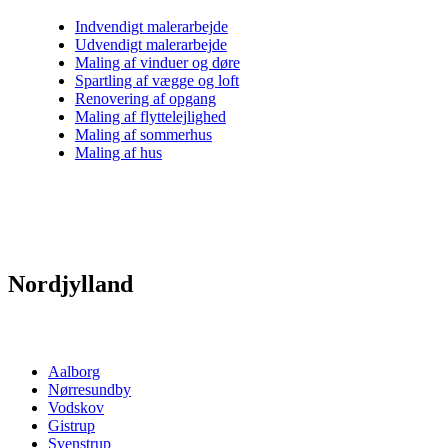
Indvendigt malerarbejde
Udvendigt malerarbejde
Maling af vinduer og døre
Spartling af vægge og loft
Renovering af opgang
Maling af flyttelejlighed
Maling af sommerhus
Maling af hus
Nordjylland
Aalborg
Nørresundby
Vodskov
Gistrup
Svenstrup