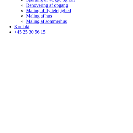
Renovering af opgang
Maling af flyttelejlighed
Maling af hus
Maling af sommerhus
Kontakt
+45 25 30 56 15
Velkommen tll
Twins Malerfirma ApS