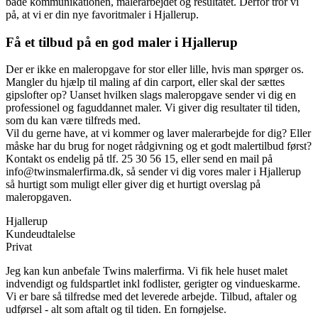
både kommunikationen, malerarbejdet og resultatet. Derfor tror vi
på, at vi er din nye favoritmaler i Hjallerup.
Få et tilbud på en god maler i Hjallerup
Der er ikke en maleropgave for stor eller lille, hvis man spørger os.
Mangler du hjælp til maling af din carport, eller skal der sættes
gipslofter op? Uanset hvilken slags maleropgave sender vi dig en
professionel og faguddannet maler. Vi giver dig resultater til tiden,
som du kan være tilfreds med.
Vil du gerne have, at vi kommer og laver malerarbejde for dig? Eller
måske har du brug for noget rådgivning og et godt malertilbud først?
Kontakt os endelig på tlf. 25 30 56 15, eller send en mail på
info@twinsmalerfirma.dk, så sender vi dig vores maler i Hjallerup
så hurtigt som muligt eller giver dig et hurtigt overslag på
maleropgaven.
Hjallerup
Kundeudtalelse
Privat
Jeg kan kun anbefale Twins malerfirma. Vi fik hele huset malet
indvendigt og fuldspartlet inkl fodlister, gerigter og vindueskarme.
Vi er bare så tilfredse med det leverede arbejde. Tilbud, aftaler og
udførsel - alt som aftalt og til tiden. En fornøjelse.