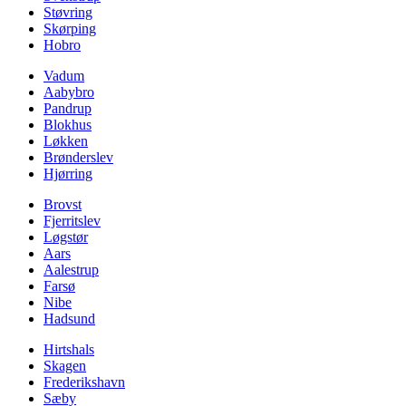
Støvring
Skørping
Hobro
Vadum
Aabybro
Pandrup
Blokhus
Løkken
Brønderslev
Hjørring
Brovst
Fjerritslev
Løgstør
Aars
Aalestrup
Farsø
Nibe
Hadsund
Hirtshals
Skagen
Frederikshavn
Sæby