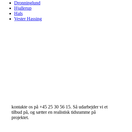
Dronninglund
Hjallerup
Hals
Vester Hassing
Twins Malerfirma ApS
- dobbelt så godt
kontakte os på +45 25 30 56 15. Så udarbejder vi et
tilbud på, og sætter en realistisk tidsramme på
projektet.