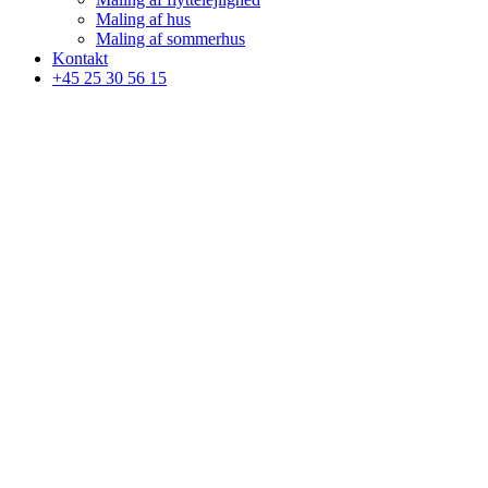
Maling af hus
Maling af sommerhus
Kontakt
+45 25 30 56 15
Velkommen tll
Twins Malerfirma ApS
- dobbelt så godt