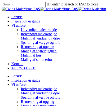
Skip
Hit enter to search or ESC to close
to
Close
main
Search
content
Menu
Forside
Inspiration & guide
Vi udfører
Udvendigt malerarbejde
Indvendigt malerarbejde
Maling af vinduer og døre
Spartling af vægge og loft
Renovering af opgang
Maling af flyttelejlighed
Maling af hus
Maling af sommerhus
Kontakt
+45 25 30 56 15
Forside
Inspiration & guide
Vi udfører
Indvendigt malerarbejde
Maling af vinduer og døre
Spartling af vægge og loft
Renovering af opgang
Maling af flyttelejlighed